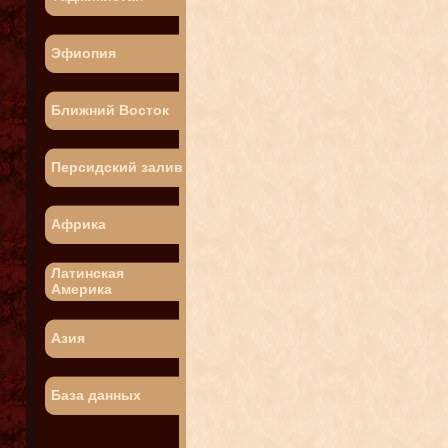
Эфиопия
Ближний Восток
Персидский залив
Африка
Латинская
Америка
Азия
База данных