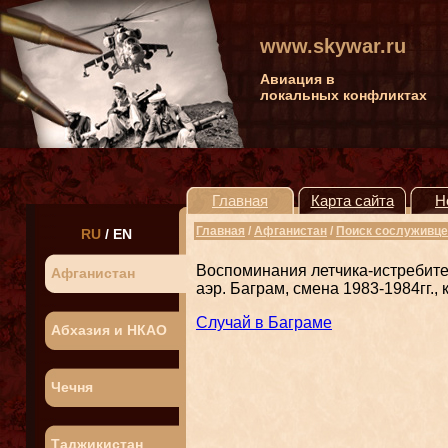
www.skywar.ru
Авиация в
локальных конфликтах
Главная
Карта сайта
Н
Главная
/
Афганистан
/
Поиск сослуживце
RU
/
EN
Воспоминания летчика-истребител
Афганистан
аэр. Баграм, смена 1983-1984гг.
Случай в Баграме
Абхазия и НКАО
Чечня
Таджикистан