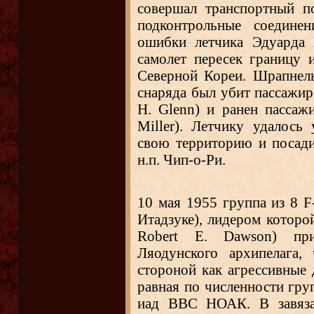
совершал транспортный п
подконтрольные соедине
ошибки летчика Эдуарда 
самолет пересек границу
Северной Кореи. Шрапнель
снаряда был убит пассажир 
H. Glenn) и ранен пассаж
Miller). Летчику удалось
свою территорию и посади
н.п. Чип-о-Ри.
10 мая 1955 группа из 8
Итадзуке), лидером которой
Robert E. Dawson) при
Ляодунского архипелага,
стороной как агрессивные 
равная по численности гру
иад ВВС НОАК. В завяз