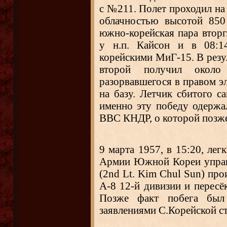
с №211. Полет проходил на
облачностью высотой 850
южно-корейская пара втор
у н.п. Кайсон и в 08:14
корейскими МиГ-15. В резу
второй получил окол
разорвавшегося в правом эл
на базу. Летчик сбитого с
именно эту победу одерж
ВВС КНДР, о которой позж
9 марта 1957, в 15:20,
лег
Армии Южной Кореи управ
(2nd Lt.
Kim
Chul Sun) про
А-8 12-й дивизии и пересё
Позже факт побега был 
заявлениями С.Корейской с