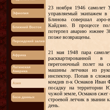
23 ноября 1946 самолет
управляемый экипажем в с
Эфиопия
Блинова совершал аэро-
Кайдзио. В процессе пол
Ближний Восток
потерпел аварию южнее 38
позже возвращены.
Персидский залив
21 мая 1948 пара самол
Африка
расквартированной в
перегоночный полет на с
Латинская
машины летчики из руко
Америка
инспектор. Попав в сложн
комдив п-к Осмаков Иван
Азия
посадку на территории Ю
чужой земле, Осмаков сжег 
База данных
строевой летчик в звании 
день.