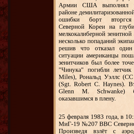
Армии США выполнял р
районе демилитаризованной
ошибки борт вторгся
Северной Кореи на глуб
мелкокалиберной зенитной 
несколько попаданий экип
решив что отказал один 
ситуации американцы пошл
зенитчиков был более точе
"Чинука" погибли летчи
Miles), Рональд Уэллс (СС
(Sgt. Robert C. Haynes).
Glenn M. Schwanke) 
оказавшимся в плену.
25 февраля 1983 года, в 10
МиГ-19 №207 ВВС Северной
Произведя взлёт с аэр