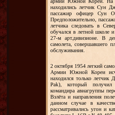
армии Южной Кореи. На б
находились летчик Сун Дж
пассажир офицер Сун О
Предположительно, пассажи
летчика следовать в Сев
обучался в летной школе и
27-м арт.дивизионе. В д
самолета, совершавшего п
обслуживания.
2
октября 1954
легкий сам
Армии Южной Кореи исч
находился только летчик 
Pak), который получил
командира авиагруппы пер
Взлёта и направления поле
данном случае в качеств
рассматривались угон и ка