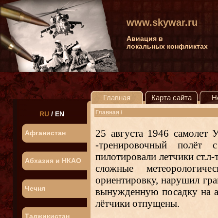
www.skywar.ru
Авиация в
локальных конфликтах
Главная
Карта сайта
Н
Главная
/
RU
/
EN
25 августа 1946 самолет
Афганистан
-тренировочный полёт 
пилотировали летчики ст.л-т
Абхазия и НКАО
сложные метеорологиче
ориентировку, нарушил гра
Чечня
вынужденную посадку на а
лётчики отпущены.
Таджикистан