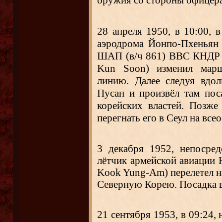
оружия со стороны офицера
28 апреля 1950, в 10:00, 
аэродрома Йонпо-Пхеньян
ШАП (
в/ч 861
)
ВВС КНД
Kun Soon) изменил марш
линию. Далее следуя вдо
Пусан и произвёл там по
корейских властей. Позже
перегнать его в Сеул на все
3 декабря 1952, непосред
лётчик армейской авиации
Kook Yung-Am) перелетел н
Северную Корею. Посадка в
21 сентября 1953, в 09:24,