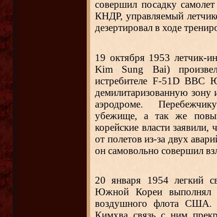
совершил посадку самоле
КНДР, управляемый летчик
дезертировал в ходе тренир
19 октября 1953 летчик-и
Kim Sung Bai) произве
истребителе F-51D ВВС Ю
демилитаризованную зону и
аэродроме. Перебежчик
убежище, а так же повы
корейские власти заявили, 
от полетов из-за двух авари
он самовольно совершил взл
20 января 1954 легкий с
Южной Кореи выполнял з
воздушного флота США. П
Кимхва связь с ним прекр