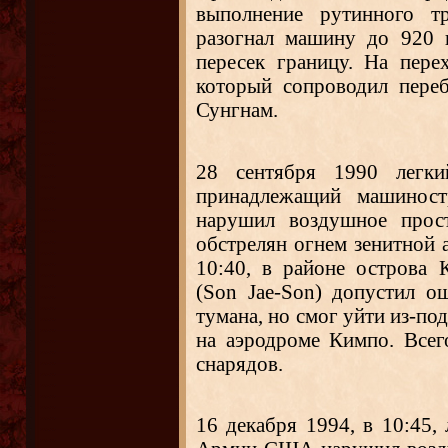
выполнение рутинного тр
разогнал машину до 920 
пересек границу. На пере
который сопроводил пере
Сунгнам.
28 сентября 1990 легки
принадлежащий машиност
нарушил воздушное прос
обстрелян огнем зенитной 
10:40, в районе острова
(Son Jae-Son) допустил о
тумана, но смог уйти из-по
на аэродроме Кимпо. Всег
снарядов.
16 декабря 1994, в 10:45,