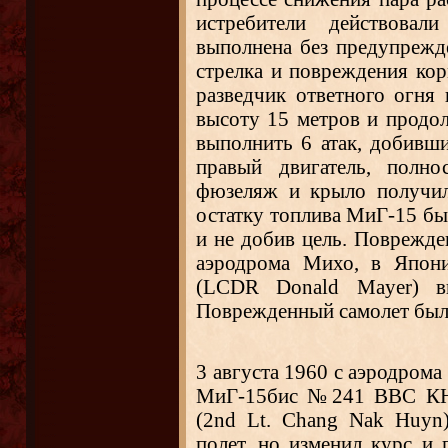
истребители действовали
выполнена без предупрежде
стрелка и повреждения кор
разведчик ответного огня 
высоту 15 метров и продо
выполнить 6 атак, добивши
правый двигатель, полно
фюзеляж и крыло получил
остатку топлива МиГ-15 бы
и не добив цель. Поврежде
аэродрома Михо, в Япони
(LCDR Donald Mayer) в
Поврежденный самолет был 
3 августа 1960 с аэродрома
МиГ-15бис №241 ВВС КНД
(2nd Lt. Chang Nak Huyn
полет, но изменил курс и 