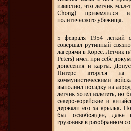
известно, что летчик мл.л
Chong) приземлился 
политического убежища.
5 февраля 1954 легкий
совершал рутинный связн
лагерями в Корее. Летчик п/
Peters) имел при себе докум
донесения и карты. Допу
Питерс вторгся на т
коммунистическими войск
выполнил посадку на аэро
летчик хотел взлететь, но 
северо-корейские и китай
держали его за крылья. П
был освобожден, даже 
грузовике в разобранном со