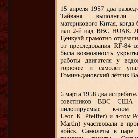
15 апреля 1957 два разве
Тайваня выполняли ф
материкового Китая, когда
иап 2-й иад ВВС НОАК. Л
Ценкуэй грамотно отрезали
от преследования RF-84 
была возможность укрыть
работы двигателя у вед
горючее и самолет упа
Гоминьдановский лётчик Ва
6 марта 1958 два истребите
советников ВВС США в
пилотируемые к-но
Leon
K.
Pfeiffer
) и л-том 
Martin
) участвовали в пр
войск. Самолеты в паре 