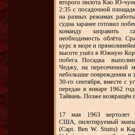
второго пилота Као Ю-чуня
2:35 с посадочной площадк
на разных режимах работы
судна заранее готовил побе
команду заправить с
необходимость облёта. Ср
курс в море и прямолиней
высоте ушёл в Южную Кор
побега. Посадка выполне
Чеджу, на пересеченной 
небольшие повреждения и э
30-го сентября, вместе с
передан в январе 1962 го
Тайвань. Позже возвращён
17 мая 1963 вертолет
США, пилотируемый экипаж
(Capt. Ben W. Stutts) и Ка