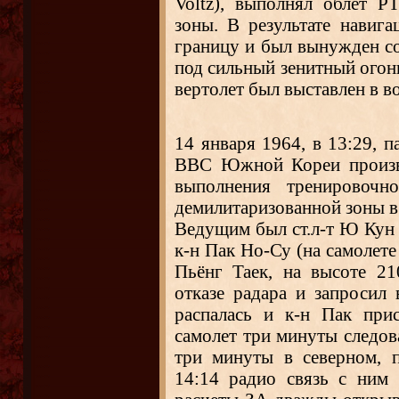
Voltz), выполнял облет 
зоны. В результате навиг
границу и был вынужден с
под сильный зенитный огонь
вертолет был выставлен в в
14 января 1964, в 13:29, п
ВВС Южной Кореи произве
выполнения тренировочн
демилитаризованной зоны в
Ведущим был ст.л-т Ю Кун
к-н Пак Но-Су (на самолете
Пьёнг Таек, на высоте 2
отказе радара и запросил 
распалась и к-н Пак при
самолет три минуты следова
три минуты в северном, 
14:14 радио связь с ним 