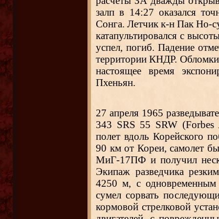
расчеты ЗА дважды открыв
залп в 14:27 оказался точ
Сонга. Летчик к-н Пак Но-су
катапультировался с высоты
успел, погиб. Падение отмеч
территории КНДР.
Обломки 
настоящее время экспони
Пхеньян.
27 апреля 1965 разведыв
343 SRS 55 SRW (Forbes 
полет вдоль Корейского по
90 км от Кореи, самолет бы
МиГ-17ПФ и получил неск
Экипаж разведчика резки
4250 м, с одновременным
сумел сорвать последующи
кормовой стрелковой устан
двигателей, с поврежденн