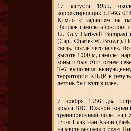
17 августа 1955, окол
корректировщик LТ-6G 614
Кимпо с заданием на пат
Экипаж самолета состоял из
Lt
.
Guy
H
artwell
Bumpas
) 
(
Capt
.
Charles
W
.
Brown
). П
связь, после чего исчез. По
высоте 1000 м, самолет на
зоны и был сбит огнем севе
Т-6 выполнил вынужденну
территории КНДР, в резуль
летчик был взят в плен.
7 ноября 1956 два ист
крыла ВВС Южной Кореи (
тренировочный полет над
п/п-к Паэк Чан Хьюн (Paek
на месте ведомого ст.л-т К