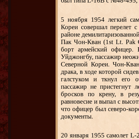
был типа L-16B с №48-495, 
5 ноября 1954 легкий са
Кореи совершал перелет с
районе демилитаризованной
Пак Чон-Кван (1st Lt. Pa
борт армейский офицер. 
Уйджонгбу, пассажир неожи
Северной Кореи. Чон-Кван
драка, в ходе которой сиде
галстуком и ткнул его о
пассажир не пристегнут л
бросков по крену, в рез
равновесие и выпал с высот
что офицер был северо-кор
документы.
20 января 1955 самолет 