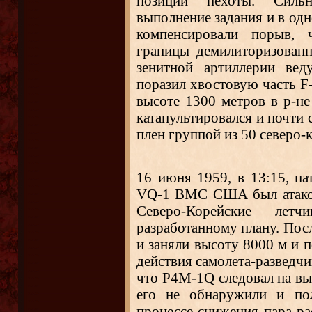
позиции пехоты. Силь
выполнение задания и в одн
компенсировали порыв, 
границы демилиторизованн
зенитной артиллерии вед
поразил хвостовую часть F-
высоте 1300 метров в р-не
катапультировался и почти 
плен группой из 50 северо
16 июня 1959, в 13:15, п
VQ-1 ВМС США был атако
Северо-Корейские лет
разработанному плану. Посл
и заняли высоту 8000 м и 
действия самолета-разведчи
что
P4M-1Q следовал на вы
его не обнаружили и по
процессе снижения пара ра