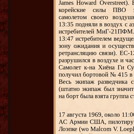
James Howard Overstreet).
корейские силы ПВО з
самолетом своего воздуш
13:35 подняли в воздух с
истребителей МиГ-21ПФМ.
13:47 истребителем ведуще
зону ожидания и осуществ
ретрансляцию связи). EC-1
разрушился в воздухе и ча
Самолет к-на Хиёна Ги С
получил бортовой № 415 в ч
Весь экипаж разведчика 
(штатно экипаж был значит
на борт была взята группа с
17 августа 1969, около 11:0
AC Армии США, пилотируе
Лоэпке (wo Malcom V. Loepk