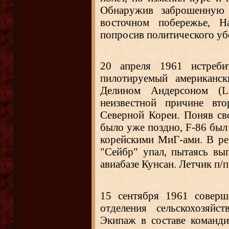
Обнаружив заброшенную 
восточном побережье, Н
попросив политического уб
20 апреля 1961 истреб
пилотируемый американск
Делином Андерсоном (Lt
неизвестной причине вто
Северной Кореи. Поняв св
было уже поздно, F-86 был 
корейскими МиГ-ами. В ре
"Сейбр" упал, пытаясь в
авиабазе Кунсан. Летчик п/
15 сентября 1961 совер
отделения сельскохозяйс
Экипаж в составе команди