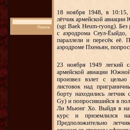
18 ноября 1948, в 10:15,
лётчик армейской авиации
(sgt Baek Heum-ryong). Без
с аэродрома Сеул-Ёыйдо,
параллели и пересёк её. 
аэродроме Пхеньян, попрос
23 ноября 1949 легкий 
армейской авиации Южной
произвел взлет с целью 
листовок над приграничн
борту находились летчик
Gy)
и попросившийся в пол
Ли Мьюнг Хо. Выйдя в наз
курс и приземлился на
Предположительно летчи