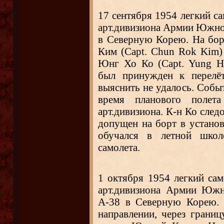
17 сентября 1954 легкий с
арт.дивизиона Армии Южно
в Северную Корею. На бор
Ким (Capt. Chun Rok Kim)
Юнг Хо Ко (Capt. Yung H
был принужден к перелёт
выяснить не удалось. Событ
время планового полет
арт.дивизиона. К-н Ко след
допущен на борт в установ
обучался в летной школ
самолета.
1 октября 1954
легкий са
арт.дивизиона Армии Южн
А-38 в Северную Корею. 
направлении, через границ