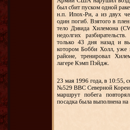
Армии США нарушил возду
был сбит пуском одной рак
н.п. Ипох-Ри, а из двух ч
один погиб. Взятого в пле
тело Дэвида Хилемона (C
недолгих разбирательств
только 43 дня назад и в
котором Бобби Холл, уже 
районе, тренировал Хиле
лагере Кэмп Пэйдж.
23 мая 1996 года, в 10:55,
№529 ВВС Северной Кореи л
маршрут побега повторял
посадка была выполнена на