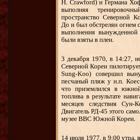
H. Crawford) и Германа Хофс
выполняя тренировочн
пространство Северной К
До и был обстрелян огнем с
выполнения вынужденной 
были взяты в плен.
3 декабря 1970, в 14:27,
Северной Кореи пилотируе
Sung-Koo) совершил вын
песчаный пляж у н.п. Коес
что приземлился в южной
топлива в результате нави
месяцев следствия Сун
Двигатель РД-45 этого само
музее ВВС Южной Кореи.
14 июля 1977, в 9:00 утра,