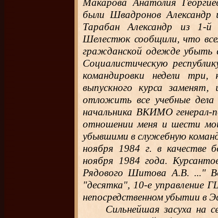
Макарова Анатолия Георгиев
были Швадронов Александр и
Тарабан Александр из 1-й 
Шелестюк сообщили, что все
гражданской одежде убыть в
Социалистическую республи
командировки недели три, 
выпускного курса заменят, 
отложить все учебные дела
начальника ВКИМО генерал-по
отношении меня и шести мои
убывшими в служебную команди
ноября 1984 г. в качестве 
ноября 1984 года. Курсанто
Рядового Шитова А.В. ..." 
"десятка", 10-е управление 
непосредственном убытии в Э
Сильнейшая засуха на с