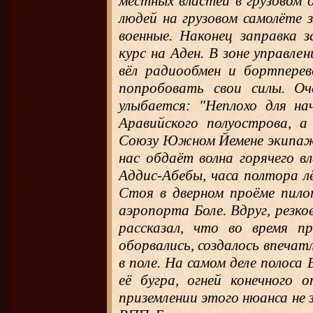
местных властей в грузовом 
людей на грузовом самолёте
военные. Наконец заправка з
курс на Аден. В зоне управл
вёл радиообмен и бортпере
попробовать свои силы. Оч
улыбается: "Неплохо для на
Аравийского полуострова, 
Союзу Южном Йемене экипаж
нас обдаёт волна горячего в
Аддис-Абебы, часа полтора л
Стоя в дверном проёме пило
аэропорта Боле. Вдруг, резк
рассказал, что во время п
оборвались, создалось впечатл
в поле. На самом деле полоса 
её бугра, огней конечного
приземлении этого нюанса не 