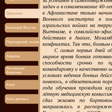
за успешное и самоотверженн
задач и в ознаменование 40-л
в Афганистане только начин
Эфиопия
Военного института в по
израильских войнах на терри
Ближний Восток
Вьетнаме, в сомалийско-эфио
действиях в Анголе, Мозамб
Персидский залив
конфликтах. Так что, боевым 
С самых первых дней об
мирное время боевая готовно
Африка
способности срочно по п
командировку и качественно 
Латинская
Америка
условиях ведения боевых де
повелось, в обязательном пор
Азия
года обучения проходили ку
лётную медицинскую комиссию
База данных
сдал экзамен по бортово
направлялись в распоряже