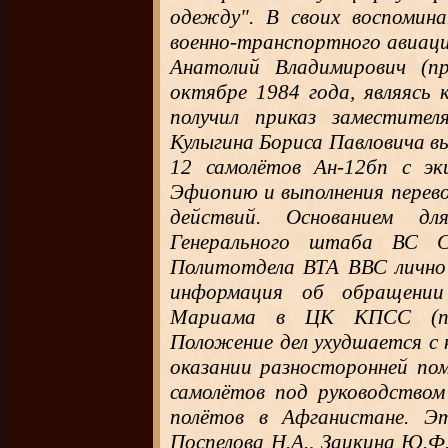
одежду". В своих воспомина
военно-транспортного авиаци
Анатолий Владимирович (п
октябре 1984 года, являясь 
получил приказ заместите
Кулыгина Бориса Павловича в
12 самолётов Ан-12бп с э
Эфиопию и выполнения перево
действий. Основанием дл
Генерального штаба ВС 
Политотдела ВТА ВВС лично 
информация об обращении
Мариама в ЦК КПСС (помн
Положение дел ухудшается с 
оказании разносторонней по
самолётов под руководство
полётов в Афганистане. Э
Поспелова Н.А., Заикина Ю.Ф.