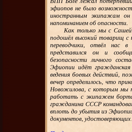
ВПП Боле лежал потерпевший
эфиопов не было возможност
иностранным экипажам он 
напоминанием об опасности.
Как только мы с Сашей
подошёл высокий товарищ с п
переводчики, отвёл нас 
представился он и сообщ
безопасности личного соста
Эфиопии идёт гражданская 
ведения боевых действий, по
вечер определилось, что пр
Новожилова, с которым мы п
работать с экипажем борта
гражданина СССР командовани
вплоть до убытия из Эфиопии
документов, удостоверяющих 