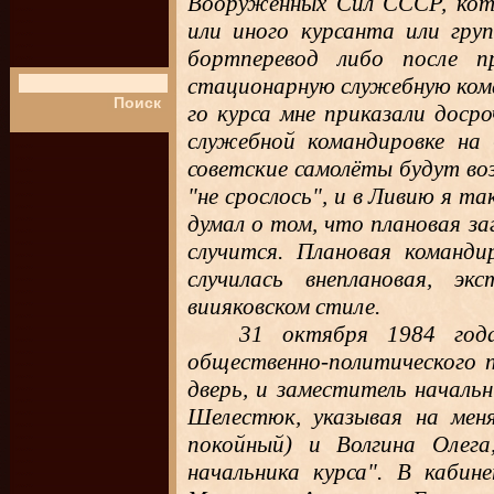
Вооружённых Сил СССР, кот
или иного курсанта или гру
бортперевод либо после п
стационарную служебную кома
го курса мне приказали доср
служебной командировке на 
советские самолёты будут во
"не срослось", и в Ливию я та
думал о том, что плановая з
случится. Плановая команди
случилась внеплановая, эк
виияковском стиле.
31 октября 1984 год
общественно-политического п
дверь, и заместитель началь
Шелестюк, указывая на меня
покойный) и Волгина Олега
начальника курса". В кабин