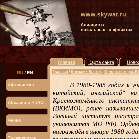
www.skywar.ru
Авиация в
локальных конфликтах
Главная
Карта сайта
Ново
Главная
/
Ближний Восток
/
Отчет о потерях 
RU
/
EN
В
1980-1985 годах я у
Афганистан
китайский, английский" н
Краснознамённого институ
Абхазия и НКАО
(ВКИМО), ранее называвшег
Военный институт иностра
Чечня
университет МО РФ). Орден
награждён в январе 1980 год
Таджикистан