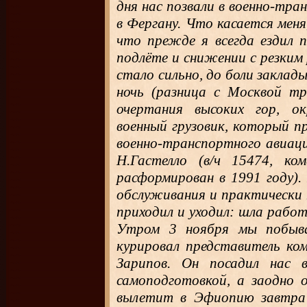
дня нас позвали в военно-тра
в Фергану. Что касается мен
что прежде я всегда ездил п
подлёте и снижении с резким
стало сильно, до боли заклад
ночь (разница с Москвой тр
очертания высоких гор, о
военный грузовик, который пр
военно-транспортного авиаци
Н.Гастелло (в/ч 15474, ко
расформирован в 1991 году).
обслуживания и практически 
приходил и уходил: шла рабо
Утром 3 ноября мы побыва
курировал представитель ком
Зарипов. Он посадил нас в
самоподготовкой, а заодно 
вылетит в Эфиопию завтра