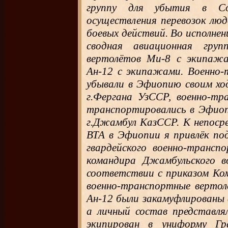
группу для убытия в Со
осуществления перевозок люде
боевых действий. Во исполне
сводная авиационная груп
вертолётов Ми-8 с экипажа
Ан-12 с экипажами. Военно
убывали в Эфиопию своим ход
г.Фергана УзССР, военно-т
транспортировались в Эфиоп
г.Джамбул КазССР. К непосре
ВТА в Эфиопии я привлёк под
гвардейского военно-трансп
командира Джамбульского в
соответствии с приказом Ко
военно-транспортные верто
Ан-12 были закамуфлированы 
а личный состав представля
экипирован в униформу Г