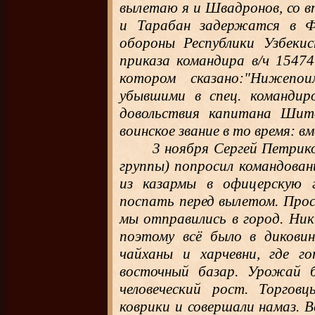
вылетаю я и Швадронов, со в
и Тарабан задержатся в Ф
обороны Республики Узбеки
приказа командира в/ч 1547
котором сказано:"Нижепои
убывшими в спец. командиро
довольствия капитана Шито
воинское звание в то время: в
3 ноября Сергей Петрико
группы) попросил командован
из казармы в офицерскую 
поспать перед вылетом. Прос
мы отправились в город. Ник
поэтому всё было в диковин
чайханы и харчевни, где го
восточный базар. Урожай 
человеческий рост. Торгов
коврики и совершали намаз. В