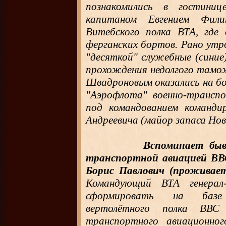
познакомились в гостиниц
капитаном Евгением Фили
Витебского полка ВТА, где
ферганских бортов. Рано утр
"десяткой" служебные (синие
прохождения недолгого тамож
Швадроновым оказались на бо
"Аэрофлота" военно-транспо
под командованием команди
Андреевича (майор запаса Нов
Вспоминает быв
транспортной авиацией ВВС
Борис Павлович (проживает
Командующий ВТА генерал
сформировать на базе 
вертолётного полка ВВС
транспортного авиационно